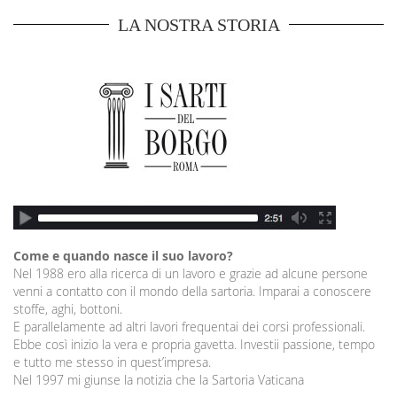
LA NOSTRA STORIA
Come e quando nasce il suo lavoro?
Nel 1988 ero alla ricerca di un lavoro e grazie ad alcune persone
venni a contatto con il mondo della sartoria. Imparai a conoscere
stoffe, aghi, bottoni.
E parallelamente ad altri lavori frequentai dei corsi professionali.
Ebbe così inizio la vera e propria gavetta. Investii passione, tempo
e tutto me stesso in quest’impresa.
Nel 1997 mi giunse la notizia che la Sartoria Vaticana