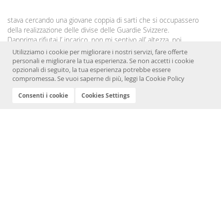
stava cercando una giovane coppia di sarti che si occupassero
della realizzazione delle divise delle Guardie Svizzere.
Dapprima rifiutai l’ incarico, non mi sentivo all’ altezza, poi
riflettendo capii il grande onore nel poter lavorare, seppur
Utilizziamo i cookie per migliorare i nostri servizi, fare offerte
indirettamente, per il Santo Padre. Ricordo che per iniziare anche
personali e migliorare la tua esperienza. Se non accetti i cookie
mia madre mi aiutò, lavorando per me ore ed ore. La storia ha fatto
opzionali di seguito, la tua esperienza potrebbe essere
compromessa. Se vuoi saperne di più, leggi la
Cookie Policy
il resto...
Continua a leggere »
Consenti i cookie
Cookies Settings
Cookies Policy
Privacy Policy
Termini e Condizioni
Credits
Ricerca avanzata
Ordini e resi
Contattaci