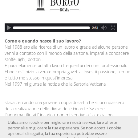
Come e quando nasce il suo lavoro?
Nel 1988 ero alla ricerca di un lavoro e grazie ad alcune persone
venni a contatto con il mondo della sartoria. Imparai a conoscere
stoffe, aghi, bottoni.
E parallelamente ad altri lavori frequentai dei corsi professionali.
Ebbe così inizio la vera e propria gavetta. Investii passione, tempo
e tutto me stesso in quest’impresa.
Nel 1997 mi giunse la notizia che la Sartoria Vaticana
stava cercando una giovane coppia di sarti che si occupassero
della realizzazione delle divise delle Guardie Svizzere.
Dapprima rifiutai l’ incarico, non mi sentivo all’ altezza, poi
riflettendo capii il grande onore nel poter lavorare, seppur
Utilizziamo i cookie per migliorare i nostri servizi, fare offerte
indirettamente, per il Santo Padre. Ricordo che per iniziare anche
personali e migliorare la tua esperienza. Se non accetti i cookie
mia madre mi aiutò, lavorando per me ore ed ore. La storia ha fatto
opzionali di seguito, la tua esperienza potrebbe essere