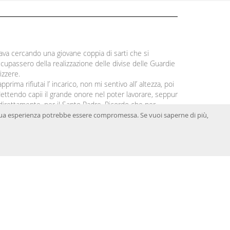
ava cercando una giovane coppia di sarti che si
cupassero della realizzazione delle divise delle Guardie
izzere.
pprima rifiutai l’ incarico, non mi sentivo all’ altezza, poi
flettendo capii il grande onore nel poter lavorare, seppur
direttamente, per il Santo Padre. Ricordo che per
iziare anche mia madre mi aiutò, lavorando per me ore
, la tua esperienza potrebbe essere compromessa. Se vuoi saperne di più,
 ore. La storia ha fatto il resto...
Continua a leggere »
a giuridica Società in nome collettivo