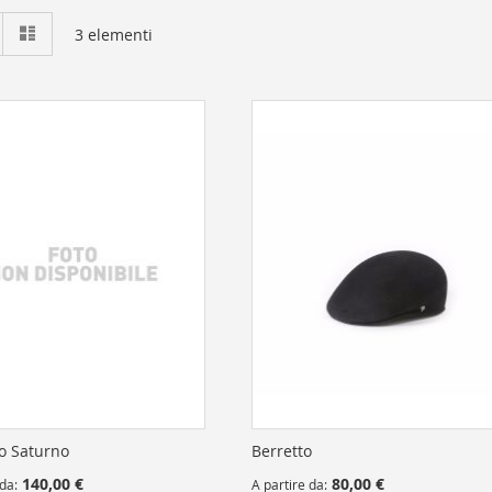
Mostra
riglia
Lista
3
elementi
come
o Saturno
Berretto
140,00 €
80,00 €
 da
A partire da