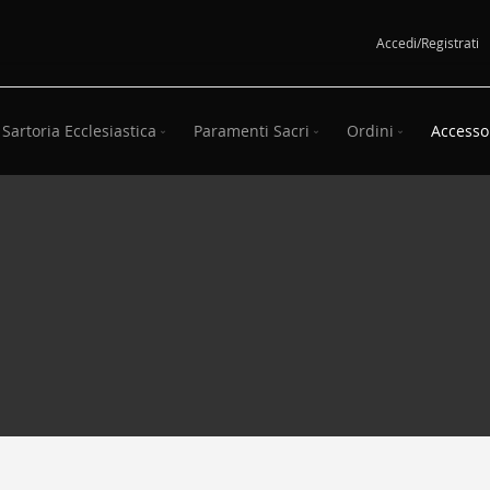
Salta
Accedi/Registrati
al
contenuto
Sartoria Ecclesiastica
Paramenti Sacri
Ordini
Accesso