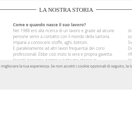
LA NOSTRA STORIA
Come e quando nasce il suo lavoro?
Nel 1988 ero alla ricerca di un lavoro e grazie ad alcune
st
persone venni a contatto con il mondo della sartoria.
oc
Imparai a conoscere stoffe, aghi, bottoni.
Sv
E parallelamente ad altri lavori frequentai dei corsi
Da
professionali. Ebbe così inizio la vera e propria gavetta.
ri
Investii passione, tempo e tutto me stesso in
in
quest’impresa.
in
li e migliorare la tua esperienza. Se non accetti i cookie opzionali di seguito
Nel 1997 mi giunse la notizia che la Sartoria Vaticana
ed
Credits
Ricerca avanzata
Ordini e resi
Contattaci
 - REA RM - 1080103 - C.F e n.iscr. al Registro Imprese 08199051007 - P.I. 08199051007 - Form