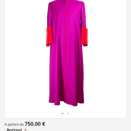
the
end
of
the
images
gallery
Skip
750,00 €
A partire da
to
Bottoni