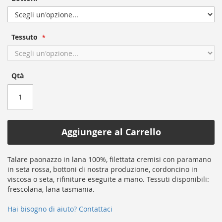
the
beginning
of
the
Tessuto
images
gallery
Qtà
Aggiungere al Carrello
Talare paonazzo in lana 100%, filettata cremisi con paramano
in seta rossa, bottoni di nostra produzione, cordoncino in
viscosa o seta, rifiniture eseguite a mano. Tessuti disponibili:
frescolana, lana tasmania.
Hai bisogno di aiuto? Contattaci