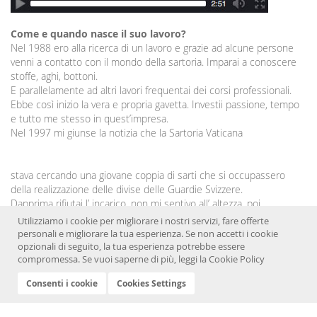
Come e quando nasce il suo lavoro?
Nel 1988 ero alla ricerca di un lavoro e grazie ad alcune persone
venni a contatto con il mondo della sartoria. Imparai a conoscere
stoffe, aghi, bottoni.
E parallelamente ad altri lavori frequentai dei corsi professionali.
Ebbe così inizio la vera e propria gavetta. Investii passione, tempo
e tutto me stesso in quest’impresa.
Nel 1997 mi giunse la notizia che la Sartoria Vaticana
stava cercando una giovane coppia di sarti che si occupassero
della realizzazione delle divise delle Guardie Svizzere.
Dapprima rifiutai l’ incarico, non mi sentivo all’ altezza, poi
riflettendo capii il grande onore nel poter lavorare, seppur
Utilizziamo i cookie per migliorare i nostri servizi, fare offerte
indirettamente, per il Santo Padre. Ricordo che per iniziare anche
personali e migliorare la tua esperienza. Se non accetti i cookie
mia madre mi aiutò, lavorando per me ore ed ore. La storia ha fatto
opzionali di seguito, la tua esperienza potrebbe essere
compromessa. Se vuoi saperne di più, leggi la
Cookie Policy
il resto...
Continua a leggere »
Consenti i cookie
Cookies Settings