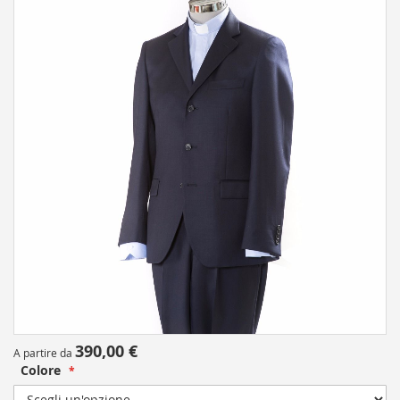
the
end
of
the
images
gallery
Skip
390,00 €
A partire da
to
Colore
the
beginning