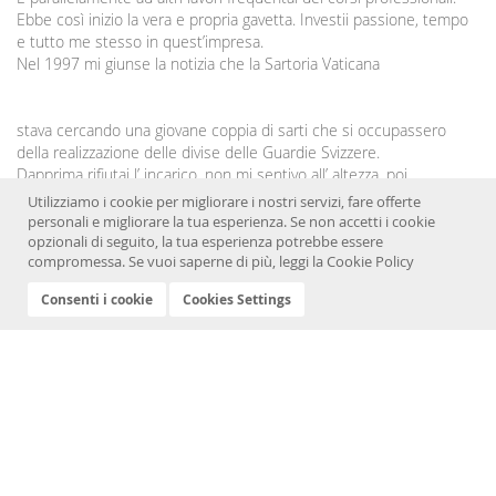
Ebbe così inizio la vera e propria gavetta. Investii passione, tempo
e tutto me stesso in quest’impresa.
Nel 1997 mi giunse la notizia che la Sartoria Vaticana
stava cercando una giovane coppia di sarti che si occupassero
della realizzazione delle divise delle Guardie Svizzere.
Dapprima rifiutai l’ incarico, non mi sentivo all’ altezza, poi
riflettendo capii il grande onore nel poter lavorare, seppur
Utilizziamo i cookie per migliorare i nostri servizi, fare offerte
indirettamente, per il Santo Padre. Ricordo che per iniziare anche
personali e migliorare la tua esperienza. Se non accetti i cookie
mia madre mi aiutò, lavorando per me ore ed ore. La storia ha fatto
opzionali di seguito, la tua esperienza potrebbe essere
compromessa. Se vuoi saperne di più, leggi la
Cookie Policy
il resto...
Continua a leggere »
Consenti i cookie
Cookies Settings
Cookies Policy
Privacy Policy
Termini e Condizioni
Credits