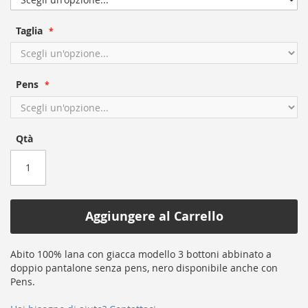
of
the
Taglia
images
gallery
Pens
Qtà
Aggiungere al Carrello
Abito 100% lana con giacca modello 3 bottoni abbinato a
doppio pantalone senza pens, nero disponibile anche con
Pens.