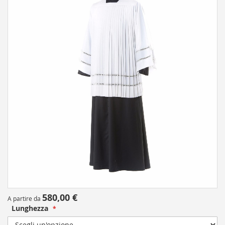
the
end
of
the
images
gallery
Skip
580,00 €
A partire da
to
Lunghezza
the
beginning