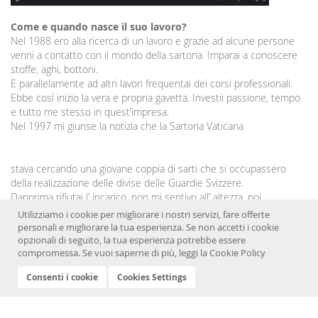
Come e quando nasce il suo lavoro?
Nel 1988 ero alla ricerca di un lavoro e grazie ad alcune persone
venni a contatto con il mondo della sartoria. Imparai a conoscere
stoffe, aghi, bottoni.
E parallelamente ad altri lavori frequentai dei corsi professionali.
Ebbe così inizio la vera e propria gavetta. Investii passione, tempo
e tutto me stesso in quest’impresa.
Nel 1997 mi giunse la notizia che la Sartoria Vaticana
stava cercando una giovane coppia di sarti che si occupassero
della realizzazione delle divise delle Guardie Svizzere.
Dapprima rifiutai l’ incarico, non mi sentivo all’ altezza, poi
riflettendo capii il grande onore nel poter lavorare, seppur
Utilizziamo i cookie per migliorare i nostri servizi, fare offerte
indirettamente, per il Santo Padre. Ricordo che per iniziare anche
personali e migliorare la tua esperienza. Se non accetti i cookie
mia madre mi aiutò, lavorando per me ore ed ore. La storia ha fatto
opzionali di seguito, la tua esperienza potrebbe essere
compromessa. Se vuoi saperne di più, leggi la
Cookie Policy
il resto...
Continua a leggere »
Consenti i cookie
Cookies Settings