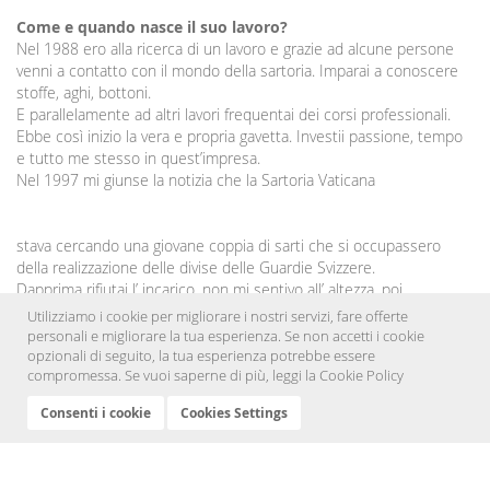
Come e quando nasce il suo lavoro?
Nel 1988 ero alla ricerca di un lavoro e grazie ad alcune persone
venni a contatto con il mondo della sartoria. Imparai a conoscere
stoffe, aghi, bottoni.
E parallelamente ad altri lavori frequentai dei corsi professionali.
Ebbe così inizio la vera e propria gavetta. Investii passione, tempo
e tutto me stesso in quest’impresa.
Nel 1997 mi giunse la notizia che la Sartoria Vaticana
stava cercando una giovane coppia di sarti che si occupassero
della realizzazione delle divise delle Guardie Svizzere.
Dapprima rifiutai l’ incarico, non mi sentivo all’ altezza, poi
riflettendo capii il grande onore nel poter lavorare, seppur
Utilizziamo i cookie per migliorare i nostri servizi, fare offerte
indirettamente, per il Santo Padre. Ricordo che per iniziare anche
personali e migliorare la tua esperienza. Se non accetti i cookie
mia madre mi aiutò, lavorando per me ore ed ore. La storia ha fatto
opzionali di seguito, la tua esperienza potrebbe essere
compromessa. Se vuoi saperne di più, leggi la
Cookie Policy
il resto...
Continua a leggere »
Consenti i cookie
Cookies Settings